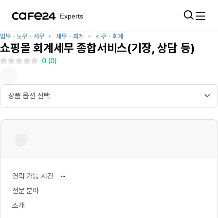
Experts
Experts
Experts
법무・노무・세무
세무・회계
세무・회계
쇼핑몰 회계세무 종합서비스(기장, 상담 등)
전문가 등록
로그인
회원가입
0
(
0
)
최근 검색어
카테고리
전체
연락 가능 시간
~
최근 검색 내역이 없습니다.
전문 분야
프로젝트
소개