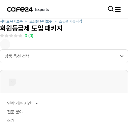
Experts
Experts
Experts
사이트 유지보수
쇼핑몰 유지보수
쇼핑몰 기능 제작
회원등급제 도입 패키지
전문가 등록
로그인
회원가입
0
(
0
)
최근 검색어
카테고리
전체
연락 가능 시간
~
최근 검색 내역이 없습니다.
전문 분야
프로젝트
소개